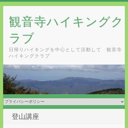
Skip
to
観音寺ハイキングク
content
ラブ
日帰りハイキングを中心として活動して 観音寺
ハイキングクラブ
登山講座