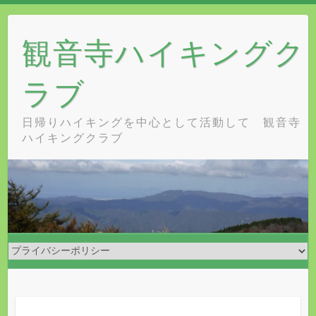
Skip
to
観音寺ハイキングク
content
ラブ
日帰りハイキングを中心として活動して 観音寺
ハイキングクラブ