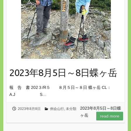
2023年8月5日～8日蝶ヶ岳
報 告 書 202３/R５ ８月５日～８日 蝶ヶ岳 CL：
A.J S…
2023年8月5日～8日蝶
2023年8月8日
例会山行
,
未分類
ヶ岳
read more