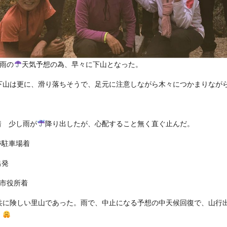
、雨の
天気予想の為、早々に下山となった。
は更に、滑り落ちそうで、足元に注意しながら木々につかまりなが
口着 少し雨が
降り出したが、心配すること無く直ぐ止んだ。
寺跡駐車場着
出発
豊市役所着
共に険しい里山であった。雨で、中止になる予想の中天候回復で、山行
。