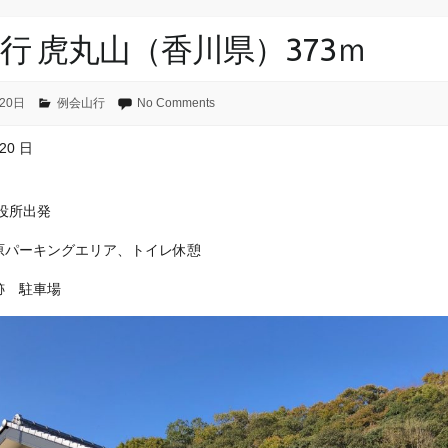
行 虎丸山（香川県）373ｍ
20日
例会山行
No Comments
 20 日
市役所出発
松原パーキングエリア、トイレ休憩
寺跡 駐車場