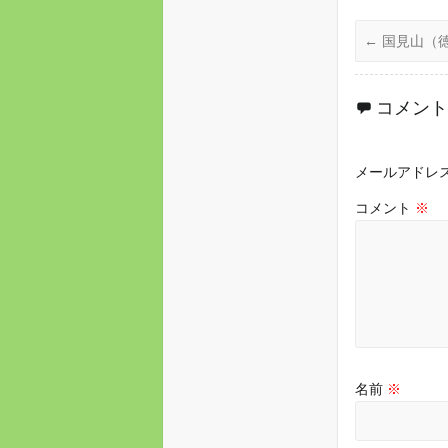
←
国見山（徳
コメント
メールアドレ
コメント
※
名前
※