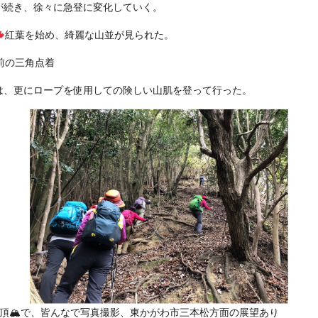
き、徐々に急登に変化していく。
紅葉を始め、綺麗な山並が見られた。
手前の三角点着
更にロープを使用しての険しい山肌を登って行った。
山山頂🏔で、皆んなで写真撮影、東かがわ市三本松方面の展望あり