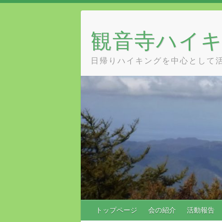
Skip
to
content
観音寺ハイ
日帰りハイキングを中心として
トップページ
会の紹介
活動報告