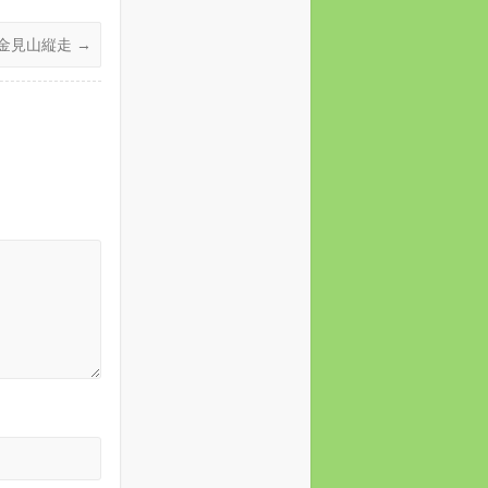
 金見山縦走
→