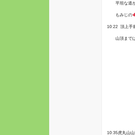
平坦な道が続
もみじの
10:22 頂上
山頂までは、
10:35虎丸